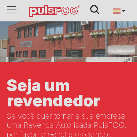
Seja um
revendedor
Se você quer tornar a sua empresa
uma Revenda Autorizada PulsFOG,
por favor, preencha os campos