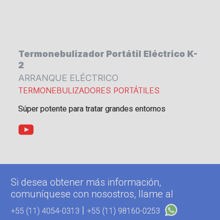
Termonebulizador Portátil Eléctrico K-
2
ARRANQUE ELÉCTRICO
TERMONEBULIZADORES PORTÁTILES
Súper potente para tratar grandes entornos
Si desea obtener más información,
comuníquese con nosostros, llame al
|
+55 (11) 4054-0313
+55 (11) 98160-0253